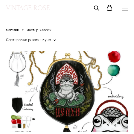
VINTAGE ROSE
магазин
>
мастер классы
Сортировка:
рекомендуем