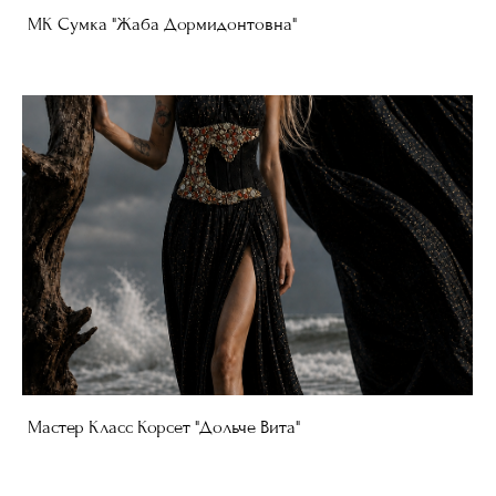
МК Сумка "Жаба Дормидонтовна"
Мастер Класс Корсет "Дольче Вита"